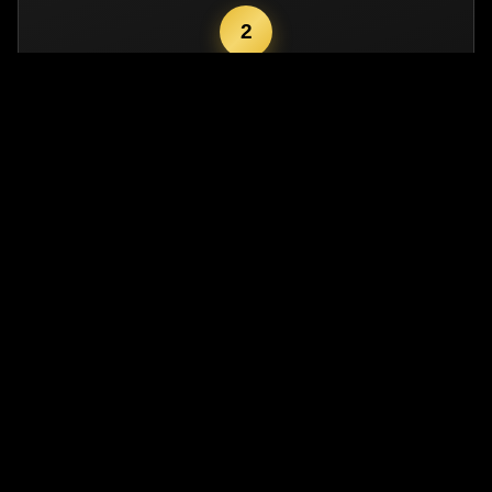
2
مصاحبه عمیق
گفتگو با پرسنل کلیدی بدون حضور مدیران — برای کشف حقایق
واقعی.
3
بررسی اسناد
چک کردن KPIها، گزارش‌های مالی و فرآیندهای جاری.