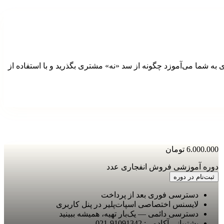
ه شما می‌آموزد چگونه از سد «نه» مشتری بگذرید و با استفاده از
6.000.000
تومان
دوره آموزشی فروش انفجاری عدد
ثبت‌نام در دوره
دسترسی فوری بعد از پرداخت
لایسنس اختصاصی اسپات‌پلیر در پنل کاربری
دسترسی دائمی — یک‌بار تهیه، همیشه ببینید
پشتیبانی آکادمی:
021-91091342