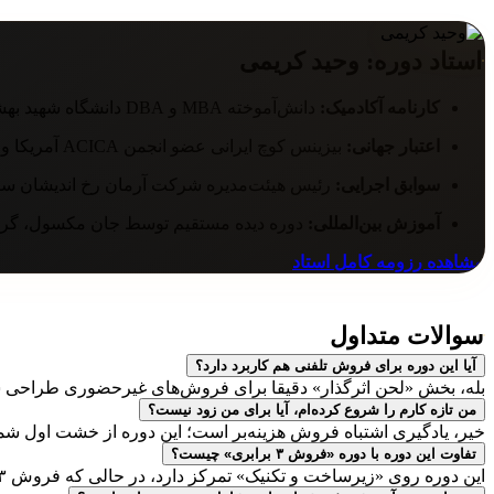
تقویت مهارت‌های ارتباط مؤثر با مشتری
استاد دوره:
وحید کریمی
کارنامه آکادمیک:
دانش‌آموخته MBA و DBA دانشگاه شهید بهشتی و آکادمی بین‌المللی برایان تریسی
اعتبار جهانی:
بیزینس کوچ ایرانی عضو انجمن ACICA آمریکا و سازمان بین‌المللی ACIBP
سوابق اجرایی:
رئیس هیئت‌مدیره شرکت آرمان رخ اندیشان سر
آموزش بین‌المللی:
دوره دیده مستقیم توسط جان مکسول، گری و
مشاهده رزومه کامل استاد
سوالات
متداول
آیا این دوره برای فروش تلفنی هم کاربرد دارد؟
بله، بخش «لحن اثرگذار» دقیقا برای فروش‌های غیرحضوری طراحی 
من تازه کارم را شروع کرده‌ام، آیا برای من زود نیست؟
خیر، یادگیری اشتباه فروش هزینه‌بر است؛ این دوره از خشت اول شما
تفاوت این دوره با دوره «فروش ۳ برابری» چیست؟
این دوره روی «زیرساخت و تکنیک» تمرکز دارد، در حالی که فروش ۳ برابری روی «کمپین و سرعت».