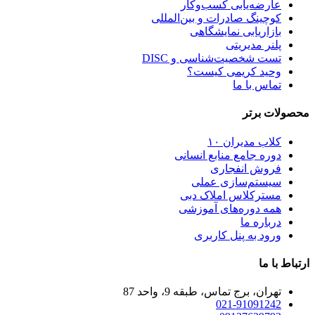
عارضه‌یابی کسب‌وکار
کوچینگ صادرات و بین‌المللی
بازاریابی نمایشگاهی
پلنر مدیریتی
تست شخصیت‌شناسی و DISC
وحید کریمی کیست؟
تماس با ما
محصولات برتر
کلاب مدیران ۱۰
دوره جامع منابع انسانی
فروش انفجاری
سیستم‌سازی عملی
مسترکلاس املاک دبی
همه دوره‌های آموزشی
درباره ما
ورود به پنل کاربری
ارتباط با ما
تهران، برج تماس، طبقه 9، واحد 87
021-91091242